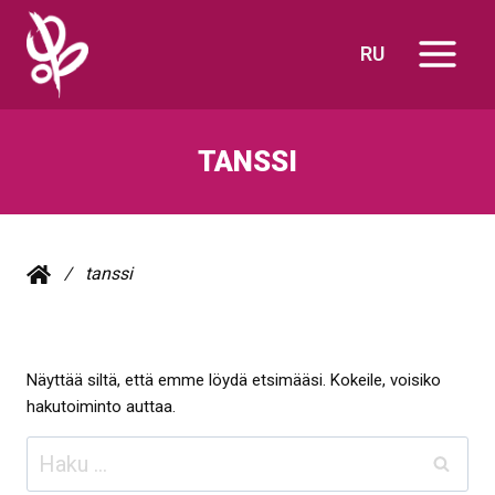
Siirry
sisältöön
RU
TANSSI
/
tanssi
Näyttää siltä, että emme löydä etsimääsi. Kokeile, voisiko
hakutoiminto auttaa.
Haku: