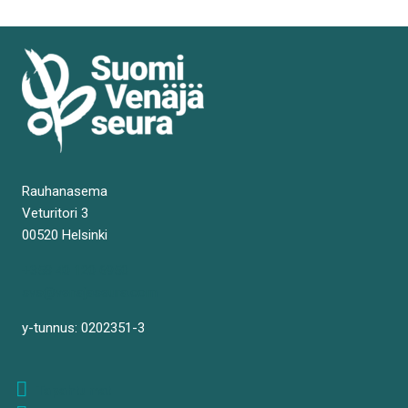
Rauhanasema
Veturitori 3
00520 Helsinki
+358 40 120 6950
svs@venajaseura.com
y-tunnus: 0202351-3
Tapahtumat